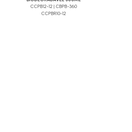
CCPB12-12 | CBPB-360
CCPBR10-12